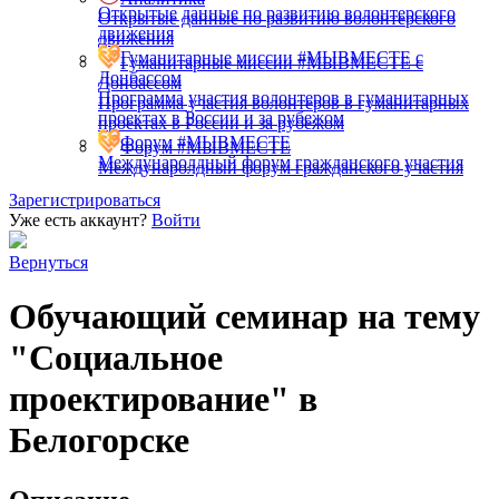
Открытые данные по развитию волонтерского
Открытые данные по развитию волонтерского
движения
движения
Гуманитарные миссии #МЫВМЕСТЕ с
Гуманитарные миссии #МЫВМЕСТЕ с
Донбассом
Донбассом
Программа участия волонтеров в гуманитарных
Программа участия волонтеров в гуманитарных
проектах в России и за рубежом
проектах в России и за рубежом
Форум #МЫВМЕСТЕ
Форум #МЫВМЕСТЕ
Междунаролдный форум гражданского участия
Междунаролдный форум гражданского участия
Зарегистрироваться
Уже есть аккаунт?
Войти
Вернуться
Обучающий семинар на тему
"Социальное
проектирование" в
Белогорске