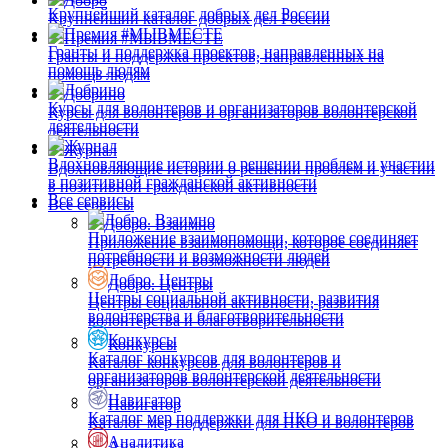
Добро
Крупнейший каталог добрых дел России
Крупнейший каталог добрых дел России
Премия #МЫВМЕСТЕ
Премия #МЫВМЕСТЕ
Гранты и поддержка проектов, направленных на
Гранты и поддержка проектов, направленных на
помощь людям
помощь людям
Добрино
Добрино
Курсы для волонтеров и организаторов волонтерской
Курсы для волонтеров и организаторов волонтерской
деятельности
деятельности
Журнал
Журнал
Вдохновляющие истории о решении проблем и участии
Вдохновляющие истории о решении проблем и участии
в позитивной гражданской активности
в позитивной гражданской активности
Все сервисы
Все сервисы
Добро. Взаимно
Добро. Взаимно
Приложение взаимопомощи, которое соединяет
Приложение взаимопомощи, которое соединяет
потребности и возможности людей
потребности и возможности людей
Добро. Центры
Добро. Центры
Центры социальной активности, развития
Центры социальной активности, развития
волонтерства и благотворительности
волонтерства и благотворительности
Конкурсы
Конкурсы
Каталог конкурсов для волонтеров и
Каталог конкурсов для волонтеров и
организаторов волонтерской деятельности
организаторов волонтерской деятельности
Навигатор
Навигатор
Каталог мер поддержки для НКО и волонтеров
Каталог мер поддержки для НКО и волонтеров
Аналитика
Аналитика