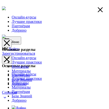
Онлайн-курсы
Лучшие практики
Партнёрам
Добрино
Меню
Войти
Основные разделы
Зарегистрироваться
Онлайн-курсы
Лучшие практики
Основные разделы
Вебинары
Материалы
Онлайн-курсы
Партнёрам
Лучшие практики
База Знаний
Вебинары
Добрино
Материалы
Партнёрам
Сервисы
База Знаний
Добрино
Добро