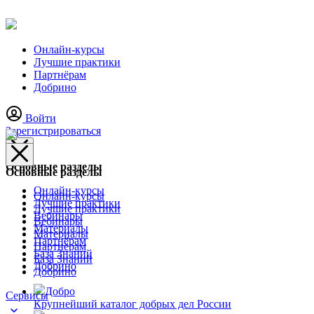
Онлайн-курсы
Лучшие практики
Партнёрам
Добрино
Войти
Зарегистрироваться
Основные разделы
Основные разделы
Онлайн-курсы
Онлайн-курсы
Лучшие практики
Лучшие практики
Вебинары
Вебинары
Материалы
Материалы
Партнёрам
Партнёрам
База Знаний
База Знаний
Добрино
Добрино
Добро
Сервисы
Крупнейший каталог добрых дел России