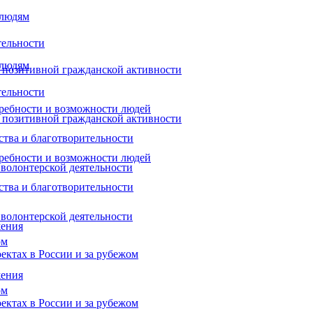
 людям
тельности
 людям
 позитивной гражданской активности
тельности
ребности и возможности людей
 позитивной гражданской активности
ства и благотворительности
ребности и возможности людей
 волонтерской деятельности
ства и благотворительности
 волонтерской деятельности
жения
ом
ектах в России и за рубежом
жения
ом
ектах в России и за рубежом