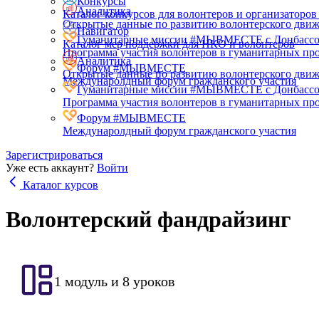
Конкурсы
Аналитика
Каталог конкурсов для волонтеров и организаторов
Открытые данные по развитию волонтерского дви
Навигатор
Гуманитарные миссии #МЫВМЕСТЕ с Донбасс
Каталог мер поддержки для НКО и волонтеров
Программа участия волонтеров в гуманитарных про
Аналитика
Форум #МЫВМЕСТЕ
Открытые данные по развитию волонтерского дви
Междунаролдный форум гражданского участия
Гуманитарные миссии #МЫВМЕСТЕ с Донбасс
Программа участия волонтеров в гуманитарных про
Форум #МЫВМЕСТЕ
Междунаролдный форум гражданского участия
Зарегистрироваться
Уже есть аккаунт?
Войти
Каталог курсов
Волонтерский фандрайзинг
1 модуль и 8 уроков