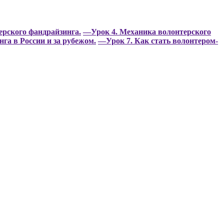
рского фандрайзинга.
—Урок 4. Механика волонтерского
га в России и за рубежом.
—Урок 7. Как стать волонтером-