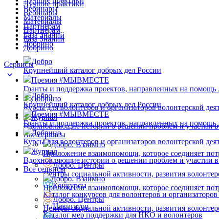
Лучшие практики
Вебинары
Вебинары
Материалы
Материалы
Партнёрам
Партнёрам
База Знаний
База Знаний
Добрино
Добрино
Добро
Сервисы
Крупнейший каталог добрых дел России
Премия #МЫВМЕСТЕ
Гранты и поддержка проектов, направленных на помощь
Добро
Добрино
Крупнейший каталог добрых дел России
Курсы для волонтеров и организаторов волонтерской дея
Премия #МЫВМЕСТЕ
Журнал
Гранты и поддержка проектов, направленных на помощь
Вдохновляющие истории о решении проблем и участии в
Добрино
Все сервисы
Курсы для волонтеров и организаторов волонтерской дея
Добро. Взаимно
Журнал
Приложение взаимопомощи, которое соединяет пот
Вдохновляющие истории о решении проблем и участии в
Добро. Центры
Все сервисы
Центры социальной активности, развития волонтер
Добро. Взаимно
Конкурсы
Приложение взаимопомощи, которое соединяет пот
Каталог конкурсов для волонтеров и организаторов
Добро. Центры
Навигатор
Центры социальной активности, развития волонтер
Каталог мер поддержки для НКО и волонтеров