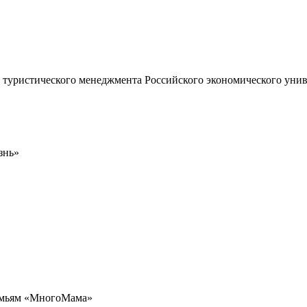
 туристического менеджмента Российского экономического униве
знь»
емьям «МногоМама»