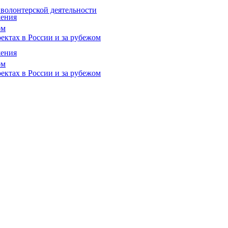
 волонтерской деятельности
жения
ом
ектах в России и за рубежом
жения
ом
ектах в России и за рубежом