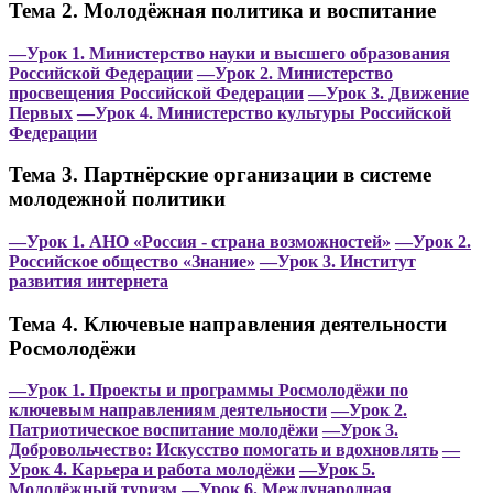
Тема 2. Молодёжная политика и воспитание
—Урок 1. Министерство науки и высшего образования
Российской Федерации
—Урок 2. Министерство
просвещения Российской Федерации
—Урок 3. Движение
Первых
—Урок 4. Министерство культуры Российской
Федерации
Тема 3. Партнёрские организации в системе
молодежной политики
—Урок 1. АНО «Россия - страна возможностей»
—Урок 2.
Российское общество «Знание»
—Урок 3. Институт
развития интернета
Тема 4. Ключевые направления деятельности
Росмолодёжи
—Урок 1. Проекты и программы Росмолодёжи по
ключевым направлениям деятельности
—Урок 2.
Патриотическое воспитание молодёжи
—Урок 3.
Добровольчество: Искусство помогать и вдохновлять
—
Урок 4. Карьера и работа молодёжи
—Урок 5.
Молодёжный туризм
—Урок 6. Международная