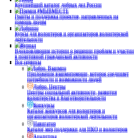
Добро
Крупнейший каталог добрых дел России
Крупнейший каталог добрых дел России
Премия #МЫВМЕСТЕ
Премия #МЫВМЕСТЕ
Гранты и поддержка проектов, направленных на
Гранты и поддержка проектов, направленных на
помощь людям
помощь людям
Добрино
Добрино
Курсы для волонтеров и организаторов волонтерской
Курсы для волонтеров и организаторов волонтерской
деятельности
деятельности
Журнал
Журнал
Вдохновляющие истории о решении проблем и участии
Вдохновляющие истории о решении проблем и участии
в позитивной гражданской активности
в позитивной гражданской активности
Все сервисы
Все сервисы
Добро. Взаимно
Добро. Взаимно
Приложение взаимопомощи, которое соединяет
Приложение взаимопомощи, которое соединяет
потребности и возможности людей
потребности и возможности людей
Добро. Центры
Добро. Центры
Центры социальной активности, развития
Центры социальной активности, развития
волонтерства и благотворительности
волонтерства и благотворительности
Конкурсы
Конкурсы
Каталог конкурсов для волонтеров и
Каталог конкурсов для волонтеров и
организаторов волонтерской деятельности
организаторов волонтерской деятельности
Навигатор
Навигатор
Каталог мер поддержки для НКО и волонтеров
Каталог мер поддержки для НКО и волонтеров
Аналитика
Аналитика