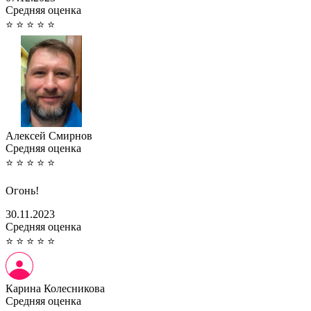
Cредняя оценка
⭐
⭐
⭐
⭐
⭐
Алексей Смирнов
Cредняя оценка
⭐
⭐
⭐
⭐
⭐
Огонь!
30.11.2023
Cредняя оценка
⭐
⭐
⭐
⭐
⭐
Карина Колесникова
Cредняя оценка