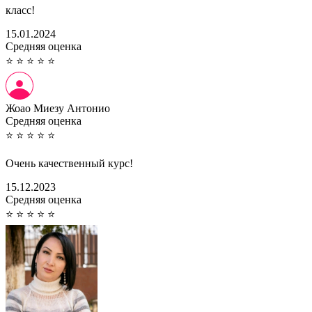
класс!
15.01.2024
Cредняя оценка
⭐
⭐
⭐
⭐
⭐
Жоао Миезу Антонио
Cредняя оценка
⭐
⭐
⭐
⭐
⭐
Очень качественный курс!
15.12.2023
Cредняя оценка
⭐
⭐
⭐
⭐
⭐