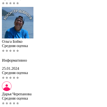
⭐
⭐
⭐
⭐
⭐
Ольга Бойко
Cредняя оценка
⭐
⭐
⭐
⭐
⭐
Информативно
25.01.2024
Cредняя оценка
⭐
⭐
⭐
⭐
⭐
Дарья Черепанова
Cредняя оценка
⭐
⭐
⭐
⭐
⭐