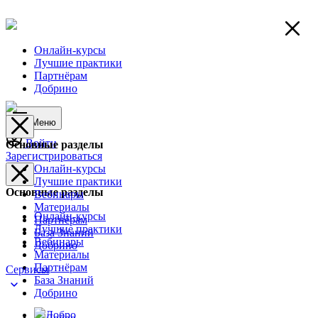
Онлайн-курсы
Лучшие практики
Партнёрам
Добрино
Меню
Войти
Основные разделы
Зарегистрироваться
Онлайн-курсы
Лучшие практики
Основные разделы
Вебинары
Материалы
Онлайн-курсы
Партнёрам
Лучшие практики
База Знаний
Вебинары
Добрино
Материалы
Партнёрам
Сервисы
База Знаний
Добрино
Добро