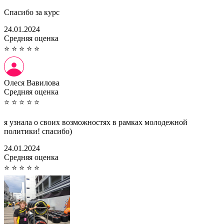
Спасибо за курс
24.01.2024
Cредняя оценка
⭐
⭐
⭐
⭐
⭐
Олеся Вавилова
Cредняя оценка
⭐
⭐
⭐
⭐
⭐
я узнала о своих возможностях в рамках молодежной
политики! спасибо)
24.01.2024
Cредняя оценка
⭐
⭐
⭐
⭐
⭐