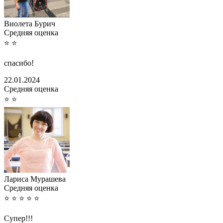
Виолета Бурич
Cредняя оценка
⭐
⭐
спасибо!
22.01.2024
Cредняя оценка
⭐
⭐
Лариса Мурашева
Cредняя оценка
⭐
⭐
⭐
⭐
⭐
Супер!!!