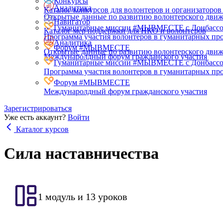
Конкурсы
Аналитика
Каталог конкурсов для волонтеров и организаторов
Открытые данные по развитию волонтерского дви
Навигатор
Гуманитарные миссии #МЫВМЕСТЕ с Донбасс
Каталог мер поддержки для НКО и волонтеров
Программа участия волонтеров в гуманитарных про
Аналитика
Форум #МЫВМЕСТЕ
Открытые данные по развитию волонтерского дви
Междунаролдный форум гражданского участия
Гуманитарные миссии #МЫВМЕСТЕ с Донбасс
Программа участия волонтеров в гуманитарных про
Форум #МЫВМЕСТЕ
Междунаролдный форум гражданского участия
Зарегистрироваться
Уже есть аккаунт?
Войти
Каталог курсов
Сила наставничества
1 модуль и 13 уроков