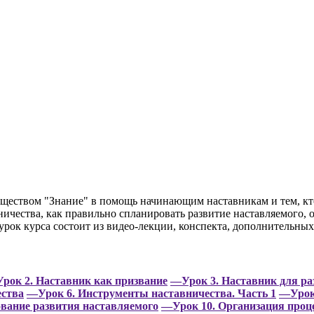
ществом "Знание" в помощь начинающим наставникам и тем, кто 
ничества, как правильно спланировать развитие наставляемого,
урок курса состоит из видео-лекции, конспекта, дополнительных 
рок 2. Наставник как призвание
—Урок 3. Наставник для ра
ества
—Урок 6. Инструменты наставничества. Часть 1
—Урок 
вание развития наставляемого
—Урок 10. Организация проце