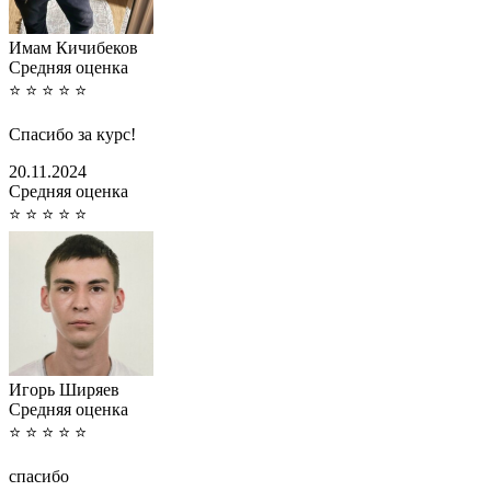
Имам Кичибеков
Cредняя оценка
⭐
⭐
⭐
⭐
⭐
Спасибо за курс!
20.11.2024
Cредняя оценка
⭐
⭐
⭐
⭐
⭐
Игорь Ширяев
Cредняя оценка
⭐
⭐
⭐
⭐
⭐
спасибо