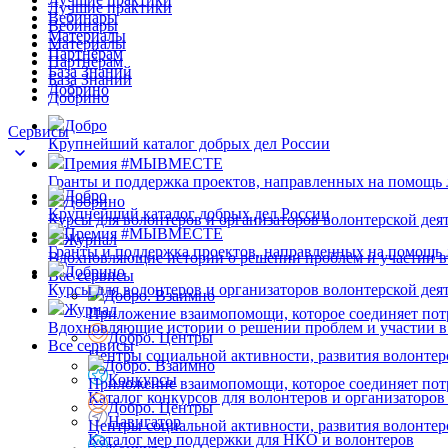
Лучшие практики
Вебинары
Вебинары
Материалы
Материалы
Партнёрам
Партнёрам
База Знаний
База Знаний
Добрино
Добрино
Добро
Сервисы
Крупнейший каталог добрых дел России
Премия #МЫВМЕСТЕ
Гранты и поддержка проектов, направленных на помощь
Добро
Добрино
Крупнейший каталог добрых дел России
Курсы для волонтеров и организаторов волонтерской дея
Премия #МЫВМЕСТЕ
Журнал
Гранты и поддержка проектов, направленных на помощь
Вдохновляющие истории о решении проблем и участии в
Добрино
Все сервисы
Курсы для волонтеров и организаторов волонтерской дея
Добро. Взаимно
Журнал
Приложение взаимопомощи, которое соединяет пот
Вдохновляющие истории о решении проблем и участии в
Добро. Центры
Все сервисы
Центры социальной активности, развития волонтер
Добро. Взаимно
Конкурсы
Приложение взаимопомощи, которое соединяет пот
Каталог конкурсов для волонтеров и организаторов
Добро. Центры
Навигатор
Центры социальной активности, развития волонтер
Каталог мер поддержки для НКО и волонтеров