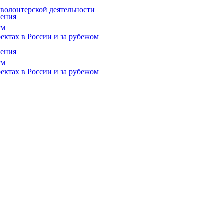
 волонтерской деятельности
жения
ом
ектах в России и за рубежом
жения
ом
ектах в России и за рубежом