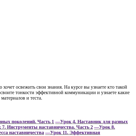
хочет освежить свои знания. На курсе вы узнаете кто такой
 освоите тонкости эффективной коммуникации и узнаете какие
материалов и теста.
зных поколений. Часть 1
—Урок 4. Наставник для разных
7. Инструменты наставничества. Часть 2
—Урок 8.
сса наставничества
—Урок 11. Эффективная