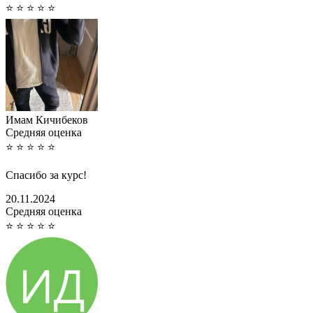
⭐
⭐
⭐
⭐
⭐
Имам Кичибеков
Cредняя оценка
⭐
⭐
⭐
⭐
⭐
Спасибо за курс!
20.11.2024
Cредняя оценка
⭐
⭐
⭐
⭐
⭐