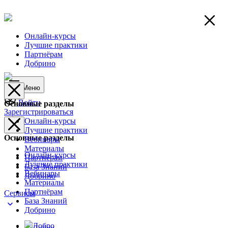
Онлайн-курсы
Лучшие практики
Партнёрам
Добрино
Меню
Войти
Основные разделы
Зарегистрироваться
Онлайн-курсы
Лучшие практики
Основные разделы
Вебинары
Материалы
Онлайн-курсы
Партнёрам
Лучшие практики
База Знаний
Вебинары
Добрино
Материалы
Партнёрам
Сервисы
База Знаний
Добрино
Добро