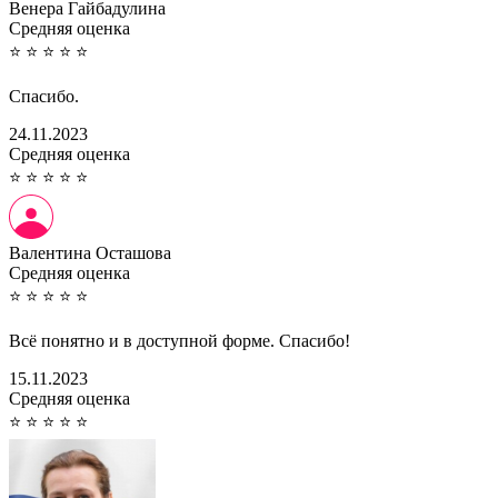
Венера Гайбадулина
Cредняя оценка
⭐
⭐
⭐
⭐
⭐
Спасибо.
24.11.2023
Cредняя оценка
⭐
⭐
⭐
⭐
⭐
Валентина Осташова
Cредняя оценка
⭐
⭐
⭐
⭐
⭐
Всё понятно и в доступной форме. Спасибо!
15.11.2023
Cредняя оценка
⭐
⭐
⭐
⭐
⭐