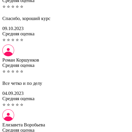
Cредняя оценка
⭐
⭐
⭐
⭐
⭐
Спасибо, хороший курс
09.10.2023
Cредняя оценка
⭐
⭐
⭐
⭐
⭐
Роман Коршунков
Cредняя оценка
⭐
⭐
⭐
⭐
⭐
Все четко и по делу
04.09.2023
Cредняя оценка
⭐
⭐
⭐
⭐
⭐
Елизавета Воробьева
Cредняя оценка