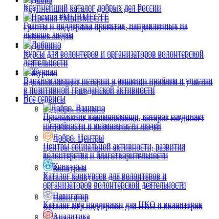
Добро
Крупнейший каталог добрых дел России
Крупнейший каталог добрых дел России
Премия #МЫВМЕСТЕ
Премия #МЫВМЕСТЕ
Гранты и поддержка проектов, направленных на
Гранты и поддержка проектов, направленных на
помощь людям
помощь людям
Добрино
Добрино
Курсы для волонтеров и организаторов волонтерской
Курсы для волонтеров и организаторов волонтерской
деятельности
деятельности
Журнал
Журнал
Вдохновляющие истории о решении проблем и участии
Вдохновляющие истории о решении проблем и участии
в позитивной гражданской активности
в позитивной гражданской активности
Все сервисы
Все сервисы
Добро. Взаимно
Добро. Взаимно
Приложение взаимопомощи, которое соединяет
Приложение взаимопомощи, которое соединяет
потребности и возможности людей
потребности и возможности людей
Добро. Центры
Добро. Центры
Центры социальной активности, развития
Центры социальной активности, развития
волонтерства и благотворительности
волонтерства и благотворительности
Конкурсы
Конкурсы
Каталог конкурсов для волонтеров и
Каталог конкурсов для волонтеров и
организаторов волонтерской деятельности
организаторов волонтерской деятельности
Навигатор
Навигатор
Каталог мер поддержки для НКО и волонтеров
Каталог мер поддержки для НКО и волонтеров
Аналитика
Аналитика