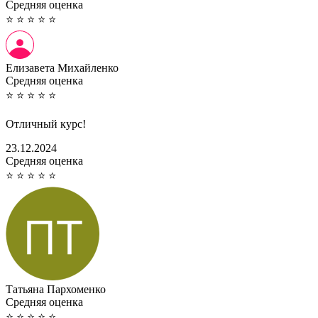
Cредняя оценка
⭐
⭐
⭐
⭐
⭐
Елизавета Михайленко
Cредняя оценка
⭐
⭐
⭐
⭐
⭐
Отличный курс!
23.12.2024
Cредняя оценка
⭐
⭐
⭐
⭐
⭐
Татьяна Пархоменко
Cредняя оценка
⭐
⭐
⭐
⭐
⭐