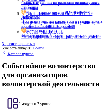
Открытые данные по развитию волонтерского
Открытые данные по развитию волонтерского
движения
движения
Гуманитарные миссии #МЫВМЕСТЕ с
Гуманитарные миссии #МЫВМЕСТЕ с
Донбассом
Донбассом
Программа участия волонтеров в гуманитарных
Программа участия волонтеров в гуманитарных
проектах в России и за рубежом
проектах в России и за рубежом
Форум #МЫВМЕСТЕ
Форум #МЫВМЕСТЕ
Междунаролдный форум гражданского участия
Междунаролдный форум гражданского участия
Зарегистрироваться
Уже есть аккаунт?
Войти
Каталог курсов
Событийное волонтерство
для организаторов
волонтерской деятельности
2 модуля и 7 уроков