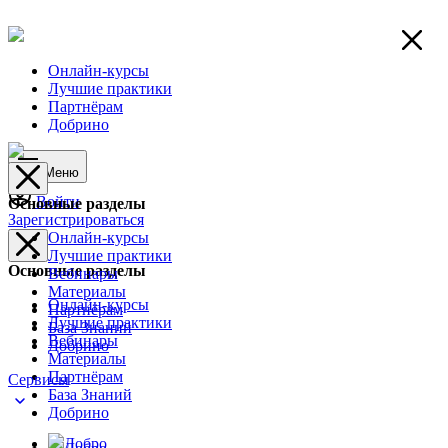
Онлайн-курсы
Лучшие практики
Партнёрам
Добрино
Меню
Войти
Основные разделы
Зарегистрироваться
Онлайн-курсы
Лучшие практики
Основные разделы
Вебинары
Материалы
Онлайн-курсы
Партнёрам
Лучшие практики
База Знаний
Вебинары
Добрино
Материалы
Партнёрам
Сервисы
База Знаний
Добрино
Добро