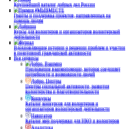
Добро
Крупнейший каталог добрых дел России
Крупнейший каталог добрых дел России
Премия #МЫВМЕСТЕ
Премия #МЫВМЕСТЕ
Гранты и поддержка проектов, направленных на
Гранты и поддержка проектов, направленных на
помощь людям
помощь людям
Добрино
Добрино
Курсы для волонтеров и организаторов волонтерской
Курсы для волонтеров и организаторов волонтерской
деятельности
деятельности
Журнал
Журнал
Вдохновляющие истории о решении проблем и участии
Вдохновляющие истории о решении проблем и участии
в позитивной гражданской активности
в позитивной гражданской активности
Все сервисы
Все сервисы
Добро. Взаимно
Добро. Взаимно
Приложение взаимопомощи, которое соединяет
Приложение взаимопомощи, которое соединяет
потребности и возможности людей
потребности и возможности людей
Добро. Центры
Добро. Центры
Центры социальной активности, развития
Центры социальной активности, развития
волонтерства и благотворительности
волонтерства и благотворительности
Конкурсы
Конкурсы
Каталог конкурсов для волонтеров и
Каталог конкурсов для волонтеров и
организаторов волонтерской деятельности
организаторов волонтерской деятельности
Навигатор
Навигатор
Каталог мер поддержки для НКО и волонтеров
Каталог мер поддержки для НКО и волонтеров
Аналитика
Аналитика