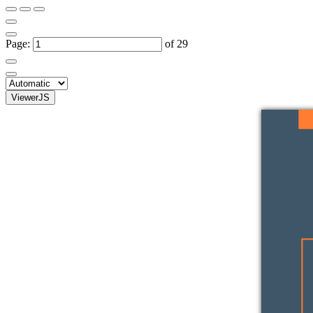
Page:
of 29
ViewerJS