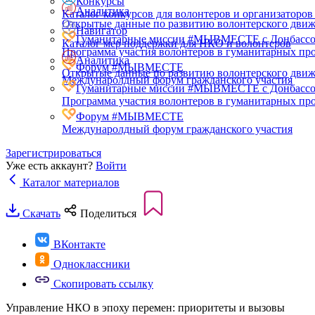
Конкурсы
Аналитика
Каталог конкурсов для волонтеров и организаторов
Открытые данные по развитию волонтерского дви
Навигатор
Гуманитарные миссии #МЫВМЕСТЕ с Донбасс
Каталог мер поддержки для НКО и волонтеров
Программа участия волонтеров в гуманитарных про
Аналитика
Форум #МЫВМЕСТЕ
Открытые данные по развитию волонтерского дви
Междунаролдный форум гражданского участия
Гуманитарные миссии #МЫВМЕСТЕ с Донбасс
Программа участия волонтеров в гуманитарных про
Форум #МЫВМЕСТЕ
Междунаролдный форум гражданского участия
Зарегистрироваться
Уже есть аккаунт?
Войти
Каталог материалов
Скачать
Поделиться
ВКонтакте
Одноклассники
Скопировать ссылку
Управление НКО в эпоху перемен: приоритеты и вызовы