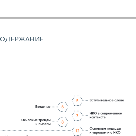
ОДЕРЖАНИЕ
5
Вступительное слово
6
Введение
НКО в современном 
7
контексте
Основные тренды
8
и вызовы
Основные подходы
12
к управлению НКО
Краеугольный камень: миссия