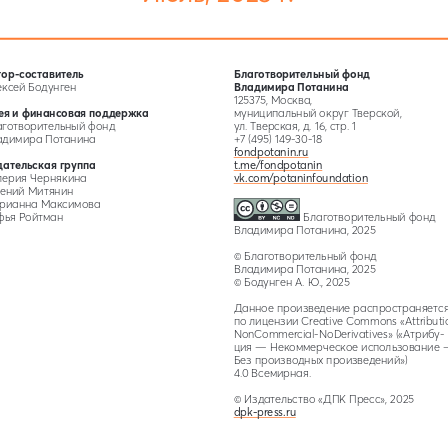
ор-составитель
Благотворительный фонд 
Владимира Потанина
ксей Бодунген
125375, Москва,
я и финансовая поддержка
муниципальный округ Тверской,
аготворительный фонд
ул. Тверская, д. 16, стр. 1
димира Потанина
+7 (495) 149-30-18
fondpotanin.ru
ательская группа 
t.me/fondpotanin
vk.com/potaninfoundation
ерия Чернякина 
гений Митянин
ианна Максимова
фья Ройтман
 Благотворительный фонд 
Владимира Потанина, 2025
© Благотворительный фонд
Владимира Потанина, 2025
© Бодунген А. Ю., 2025
Данное произведение распространяется
по лицензии Creative Commons «Attributio
NonCommercial-NoDerivatives» («Атрибу
-
ция — Некоммерческое использование 
Без производных произведений»)
4.0 Всемирная.
© Издательство «ДПК Пресс», 2025
dpk-press.ru