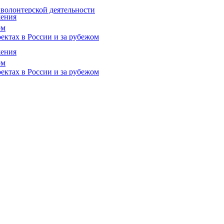
 волонтерской деятельности
жения
ом
ектах в России и за рубежом
жения
ом
ектах в России и за рубежом