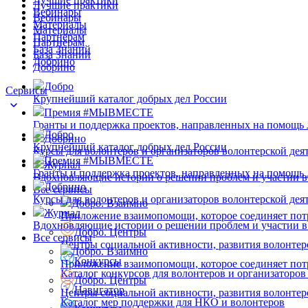
Лучшие практики
Вебинары
Вебинары
Материалы
Материалы
Партнёрам
Партнёрам
База Знаний
База Знаний
Добрино
Добрино
Добро
Сервисы
Крупнейший каталог добрых дел России
Премия #МЫВМЕСТЕ
Гранты и поддержка проектов, направленных на помощь
Добро
Добрино
Крупнейший каталог добрых дел России
Курсы для волонтеров и организаторов волонтерской дея
Премия #МЫВМЕСТЕ
Журнал
Гранты и поддержка проектов, направленных на помощь
Вдохновляющие истории о решении проблем и участии в
Добрино
Все сервисы
Курсы для волонтеров и организаторов волонтерской дея
Добро. Взаимно
Журнал
Приложение взаимопомощи, которое соединяет пот
Вдохновляющие истории о решении проблем и участии в
Добро. Центры
Все сервисы
Центры социальной активности, развития волонтер
Добро. Взаимно
Конкурсы
Приложение взаимопомощи, которое соединяет пот
Каталог конкурсов для волонтеров и организаторов
Добро. Центры
Навигатор
Центры социальной активности, развития волонтер
Каталог мер поддержки для НКО и волонтеров