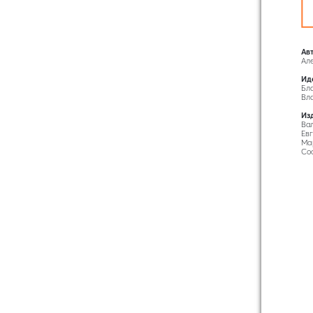
Авт
Але
Иде
Бл
Вла
Изд
Вал
Ев
Мар
Со