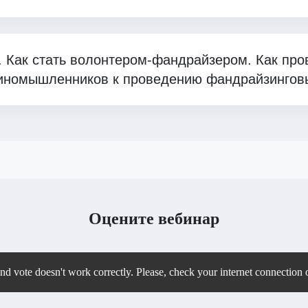
 Как стать волонтером-фандрайзером. Как про
единомышленников к проведению фандрайзингов
Оцените вебинар
 vote doesn't work correctly. Please, check your internet connection o