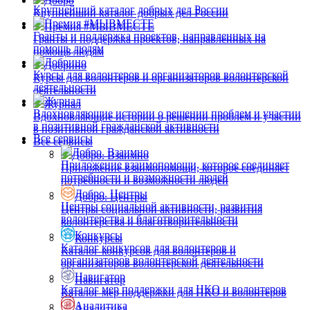
Добро
Крупнейший каталог добрых дел России
Крупнейший каталог добрых дел России
Премия #МЫВМЕСТЕ
Премия #МЫВМЕСТЕ
Гранты и поддержка проектов, направленных на
Гранты и поддержка проектов, направленных на
помощь людям
помощь людям
Добрино
Добрино
Курсы для волонтеров и организаторов волонтерской
Курсы для волонтеров и организаторов волонтерской
деятельности
деятельности
Журнал
Журнал
Вдохновляющие истории о решении проблем и участии
Вдохновляющие истории о решении проблем и участии
в позитивной гражданской активности
в позитивной гражданской активности
Все сервисы
Все сервисы
Добро. Взаимно
Добро. Взаимно
Приложение взаимопомощи, которое соединяет
Приложение взаимопомощи, которое соединяет
потребности и возможности людей
потребности и возможности людей
Добро. Центры
Добро. Центры
Центры социальной активности, развития
Центры социальной активности, развития
волонтерства и благотворительности
волонтерства и благотворительности
Конкурсы
Конкурсы
Каталог конкурсов для волонтеров и
Каталог конкурсов для волонтеров и
организаторов волонтерской деятельности
организаторов волонтерской деятельности
Навигатор
Навигатор
Каталог мер поддержки для НКО и волонтеров
Каталог мер поддержки для НКО и волонтеров
Аналитика
Аналитика