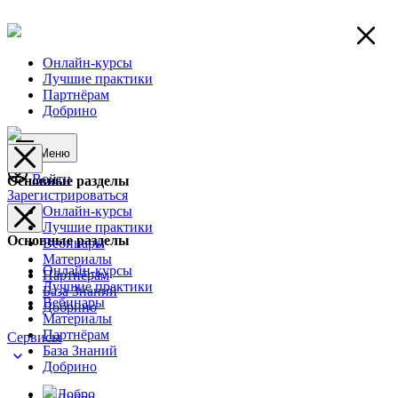
Онлайн-курсы
Лучшие практики
Партнёрам
Добрино
Меню
Войти
Основные разделы
Зарегистрироваться
Онлайн-курсы
Лучшие практики
Основные разделы
Вебинары
Материалы
Онлайн-курсы
Партнёрам
Лучшие практики
База Знаний
Вебинары
Добрино
Материалы
Партнёрам
Сервисы
База Знаний
Добрино
Добро