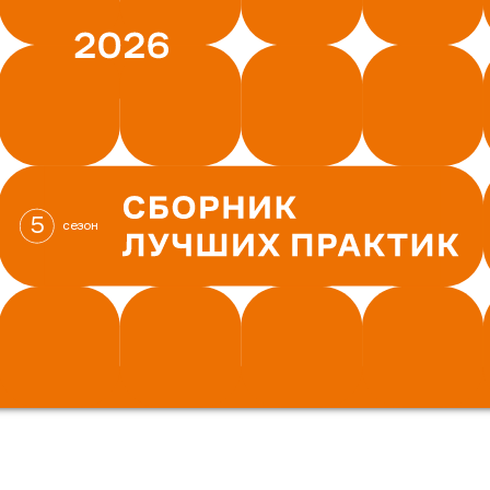
5
сезон