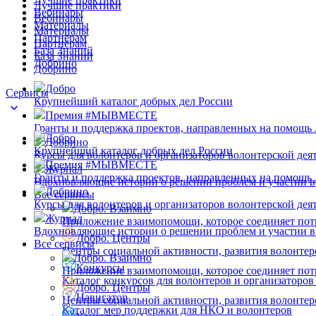
Лучшие практики
Вебинары
Вебинары
Материалы
Материалы
Партнёрам
Партнёрам
База Знаний
База Знаний
Добрино
Добрино
Добро
Сервисы
Крупнейший каталог добрых дел России
Премия #МЫВМЕСТЕ
Гранты и поддержка проектов, направленных на помощь
Добро
Добрино
Крупнейший каталог добрых дел России
Курсы для волонтеров и организаторов волонтерской дея
Премия #МЫВМЕСТЕ
Журнал
Гранты и поддержка проектов, направленных на помощь
Вдохновляющие истории о решении проблем и участии в
Добрино
Все сервисы
Курсы для волонтеров и организаторов волонтерской дея
Добро. Взаимно
Журнал
Приложение взаимопомощи, которое соединяет пот
Вдохновляющие истории о решении проблем и участии в
Добро. Центры
Все сервисы
Центры социальной активности, развития волонтер
Добро. Взаимно
Конкурсы
Приложение взаимопомощи, которое соединяет пот
Каталог конкурсов для волонтеров и организаторов
Добро. Центры
Навигатор
Центры социальной активности, развития волонтер
Каталог мер поддержки для НКО и волонтеров