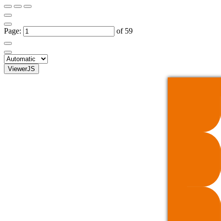
Page:
of 59
ViewerJS