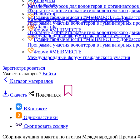
Конкурсы
Аналитика
Каталог конкурсов для волонтеров и организаторов
Открытые данные по развитию волонтерского дви
Навигатор
Гуманитарные миссии #МЫВМЕСТЕ с Донбасс
Каталог мер поддержки для НКО и волонтеров
Программа участия волонтеров в гуманитарных про
Аналитика
Форум #МЫВМЕСТЕ
Открытые данные по развитию волонтерского дви
Междунаролдный форум гражданского участия
Гуманитарные миссии #МЫВМЕСТЕ с Донбасс
Программа участия волонтеров в гуманитарных про
Форум #МЫВМЕСТЕ
Междунаролдный форум гражданского участия
Зарегистрироваться
Уже есть аккаунт?
Войти
Каталог материалов
Скачать
Поделиться
ВКонтакте
Одноклассники
Скопировать ссылку
Сборник лучших практик по итогам Международной Преми