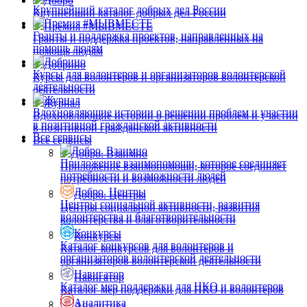
Добро
Крупнейший каталог добрых дел России
Крупнейший каталог добрых дел России
Премия #МЫВМЕСТЕ
Премия #МЫВМЕСТЕ
Гранты и поддержка проектов, направленных на
Гранты и поддержка проектов, направленных на
помощь людям
помощь людям
Добрино
Добрино
Курсы для волонтеров и организаторов волонтерской
Курсы для волонтеров и организаторов волонтерской
деятельности
деятельности
Журнал
Журнал
Вдохновляющие истории о решении проблем и участии
Вдохновляющие истории о решении проблем и участии
в позитивной гражданской активности
в позитивной гражданской активности
Все сервисы
Все сервисы
Добро. Взаимно
Добро. Взаимно
Приложение взаимопомощи, которое соединяет
Приложение взаимопомощи, которое соединяет
потребности и возможности людей
потребности и возможности людей
Добро. Центры
Добро. Центры
Центры социальной активности, развития
Центры социальной активности, развития
волонтерства и благотворительности
волонтерства и благотворительности
Конкурсы
Конкурсы
Каталог конкурсов для волонтеров и
Каталог конкурсов для волонтеров и
организаторов волонтерской деятельности
организаторов волонтерской деятельности
Навигатор
Навигатор
Каталог мер поддержки для НКО и волонтеров
Каталог мер поддержки для НКО и волонтеров
Аналитика
Аналитика