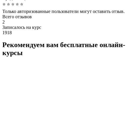
⭐
⭐
⭐
⭐
⭐
Только авторизованные пользователи могут оставить отзыв.
Всего отзывов
2
Записалось на курс
1918
Рекомендуем вам бесплатные онлайн-
курсы
Школа
ответственных
доноров 2.0
Обучающий курс
создан специально
для волонтеров,