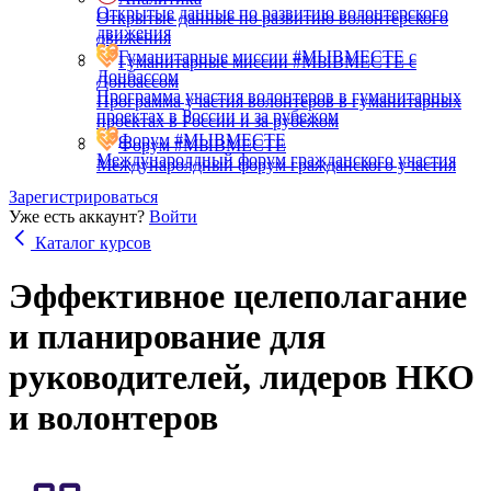
Открытые данные по развитию волонтерского
Открытые данные по развитию волонтерского
движения
движения
Гуманитарные миссии #МЫВМЕСТЕ с
Гуманитарные миссии #МЫВМЕСТЕ с
Донбассом
Донбассом
Программа участия волонтеров в гуманитарных
Программа участия волонтеров в гуманитарных
проектах в России и за рубежом
проектах в России и за рубежом
Форум #МЫВМЕСТЕ
Форум #МЫВМЕСТЕ
Междунаролдный форум гражданского участия
Междунаролдный форум гражданского участия
Зарегистрироваться
Уже есть аккаунт?
Войти
Каталог курсов
Эффективное целеполагание
и планирование для
руководителей, лидеров НКО
и волонтеров