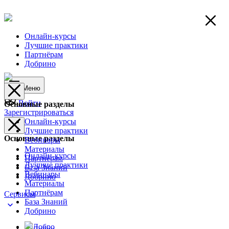
Онлайн-курсы
Лучшие практики
Партнёрам
Добрино
Меню
Войти
Основные разделы
Зарегистрироваться
Онлайн-курсы
Лучшие практики
Основные разделы
Вебинары
Материалы
Онлайн-курсы
Партнёрам
Лучшие практики
База Знаний
Вебинары
Добрино
Материалы
Партнёрам
Сервисы
База Знаний
Добрино
Добро