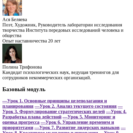
Ася Беляева
Поэт, Художник, Руководитель лаборатории исследования
творчества Института передовых исследований человека и
общества
Опыт наставничества 20 лет
Полина Трифонова
Кандидат психологических наук, ведущая тренингов для
сотрудников некоммерческих организаций.
Базовый модуль
—Урок 1. Основные принципы целеполагания и
планирования
—Урок 2. Анализ текущего состояния
—
Урок 3. Формулирование стратегических целей
—Урок 4.
Разработка плана действий
—Урок 5. Мониторинг и
оценка прогресса
—Урок 6. Управление временем и
приоритетами
—Урок 7. Развитие лидерских навыков
—
Урок 8. Креативное мышление и инновации
—Урок 9.